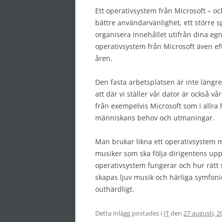
Ett operativsystem från Microsoft – oc
bättre användarvänlighet, ett större sp
organisera innehållet utifrån dina eg
operativsystem från Microsoft även e
åren.
Den fasta arbetsplatsen är inte längre
att där vi ställer vår dator är också v
från exempelvis Microsoft som i allra
människans behov och utmaningar.
Man brukar likna ett operativsystem 
musiker som ska följa dirigentens upp
operativsystem fungerar och hur rätt 
skapas ljuv musik och härliga symfonie
outhärdligt.
Detta inlägg postades i
IT
den
27 augusti, 2