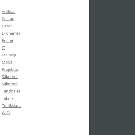
Artiklar
Bostad
Dator
Drönarfilm
Energi
IT
Målning
Mobil
Projektor
Säkerhet
Säkrehet
Tandhälsa
Teknik
Trafikskola
WIFI