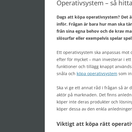
Operativsystem – så hitta
Dags att köpa operativsystem? Det är
inför. Frågan är bara hur man ska tä
från sina egna behov och de krav man
slösurfar eller exempelvis spelar spel
Ett operativsystem ska anpassas mot 
efter för mycket – man investerar i et
funktioner och tillägg knappt används.
snåla och
köpa operativsystem
som int
Ska vi ge ett annat råd i frågan så är 
aktör på marknaden. Det finns anlednin
köper inte deras produkter och lösnin
köper dessa av den enkla anledningen 
Viktigt att köpa rätt operat