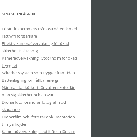
SENASTE INLÄGGEN
Förändra hemmets trådlösa nätverk med
rätt wifi förstärkare
Effektiv kameraövervakning för ökad
säkerhet i Göteborg
Kameraövervakning i Stockholm för ökad
trygghet
Säkerhetssystem som tryggar framtiden
Batterilagring för hållbar energi
När man tar körkort för vattenskoter lär
man sig säkerhet och ansvar
Drönarfoto förändrar fotografin och
skapande
Drönarfilm och -foto tar dokumentation
till nya höjder
Kameraövervakning i butik är en lönsam