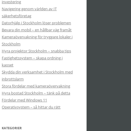
investering
Navigering genom världen av IT
säkerhetsföretag
Datorhjälp i Stockholm löser problemen
Bevara din mobil – en hållbar väg framåt
Kameraövervakning för tryggare lokaler i
Stockholm
Hyra projektor Stockholm – snabba tips
Fastighetssystem – skapa ordning i
kaoset
Skydda din verksamhet i Stockholm med
inbrottslarm
Stora fördelar med kameraövervakning
Hyra bostad Stockholm – tänk på detta
Fördelar med Windows 11
Operativsystem – så hittar du rätt
KATEGORIER