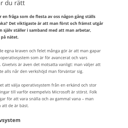
r du rätt
 en fråga som de flesta av oss någon gång ställs
nka? Det viktigaste är att man först och främst utgår
 själv ställer i samband med att man arbetar,
 på nätet.
de egna kraven och felet många gör är att man gapar
t operativsystem som är för avancerat och vars
 Givetvis är även det motsatta vanligt: man väljer att
e alls når den verkshöjd man förväntar sig.
det att välja operativsystem från en erkänd och stor
gar till varför exempelvis Microsoft är störst. Folk
gar för att vara snälla och av gammal vana – man
att de är bäst.
ivsystem