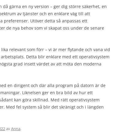
h då gärna en ny version – ger dig större säkerhet, en
ektrum av tjänster och en enklare väg till att
na preferenser. Utöver detta så anpassas ett
fter de nya behov som vi skapat oss under de senare
 lika relevant som förr – vi är mer flytande och vana vid
år arbetsplats. Detta blir enklare med ett operativsystem
 högsta grad insett värdet av att möta den moderna
med en dirigent och där alla program på datorn är de
maningar. Liknelsen ger en bra bild av hur ett
sådant kan göra skillnad. Med rätt operativsystem
r. Med fel system så blir det skränigt och i längden
022
av
Anna
.