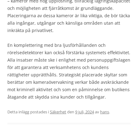
– kameror med hög upplösning, tillräcklig lagringskapacitet
och möjligheten att fjärråtkomst är grundläggande.
Placeringarna av dessa kameror är lika viktiga, de bör täcka
alla ingångar, utgångar och känsliga områden utan att
inkräkta på privatlivet.
En komplettering med bra ljusförhållanden och
rörelsedetektorer kan också förstärka systemets effektivitet.
Alla insatser måste ske i enlighet med personuppgiftslagen
för att garantera att verksamhetens och kundens
rättigheter upprätthålls. Strategiskt placerade skyltar som
berättar om kameraövervakning verkar både avskräckande
mot kriminell aktivitet och som en påminnelse om butikens
åtagande att skydda sina kunder och tillgångar.
Detta inlägg postades i
Säkerhet
den
9 juli, 2024
av
hans
.