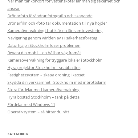
När man tar körkort för vattenskoter lär man sig säkerhet och
ansvar
Drönarfoto förändrar fotografin och skapande
Drönarfilm och -foto tar dokumentation till nya höjder
Kameraövervakning i butik är en lönsam investering
Navigering genom världen av IT säkerhetsföretag
Datorhjälp i Stockholm löser problemen
Bevara din mobil – en hållbar väg framåt
Kameraövervakning för tryggare lokaler i Stockholm
Hyra projektor Stockholm – snabba tips
Fastighetssystem – skapa ordning i kaoset
Skydda din verksamhet i Stockholm med inbrottslarm
Stora fördelar med kameraövervakning
Hyra bostad Stockholm – tänk på detta
Fördelar med Windows 11
Operativsystem – så hittar du rätt
KATEGORIER