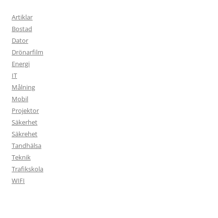
Artiklar
Bostad
Dator
Drönarfilm
Energi
IT
Målning
Mobil
Projektor
Säkerhet
Säkrehet
Tandhälsa
Teknik
Trafikskola
WIFI