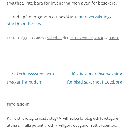
trygghet, inte bara för invånarna men även för besökare.
Ta reda på mer genom att besöka:
kameravervakning-
stockholm-hvc.se/
Detta inlägg postades i
Säkerhet
den
29 november, 2024
av
harald
.
Inläggsnavigering
←
Säkerhetssystem som
Effektiv kameraövervakning
tryggar framtiden
för ökad säkerhet i Göteborg
→
FOTOINSIGHT
Kan ditt företag ta nästa steg? Vi vill hjälpa företag och företagare
att nå sin fulla potential och vi vill göra det genom att presentera